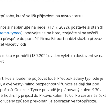
působy, které se liší příjezdem na místo startu:
ce si naplánujte na neděli (17. 7. 2022), postavte si stan (k
/kemp-tynec/
), podívejte se na hrad, zzajděte si na večeři,
a přespěte do pondělí. Firma Bisport nabízí službu převoz
t vláčet v lodi.
a místo v pondělí (18.7.2022), v den výletu a dostavení se na
rt.
ort, kde si budeme půjčovat lodě. Předpokládaný typ lodě je
el, a dvě vesty (mimo bezpečnostní funkce se dají dát pod
 počasí). Odjezd z Týnce po vodě je plánovaný kolem 9:30 a
 hodin. Tj. příjezd do Pikovic kolem 16:00. Po cestě nás ček
oporučený způsob překonání je zobrazen ve fotopříloze.