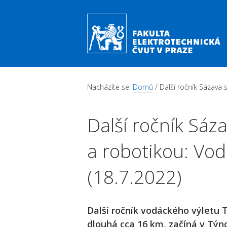
Přejít k hlavnímu obsahu
Nacházíte se:
Domů
/ Další ročník Sázava s
Další ročník Sáz
a robotikou: Vod
(18.7.2022)
Další ročník vodáckého výletu T
dlouhá cca 16 km, začíná v Týnci