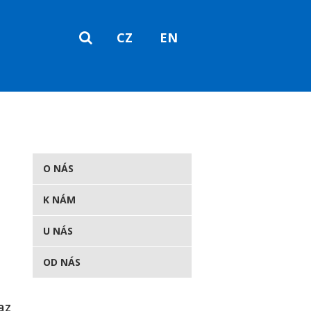
CZ
EN
SEARCH
O NÁS
K NÁM
U NÁS
OD NÁS
az