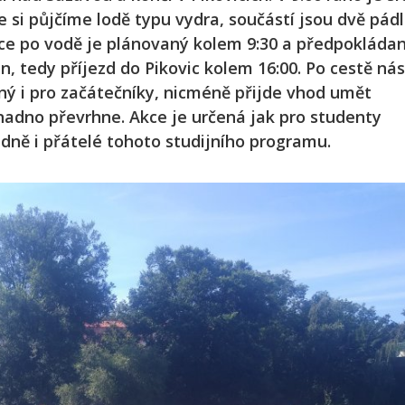
e si půjčíme lodě typu vydra, součástí jsou dvě pádl
nce po vodě je plánovaný kolem 9:30 a předpokláda
n, tedy příjezd do Pikovic kolem 16:00. Po cestě nás
dný i pro začátečníky, nicméně přijde vhod umět
nadno převrhne. Akce je určená jak pro studenty
adně i přátelé tohoto studijního programu.