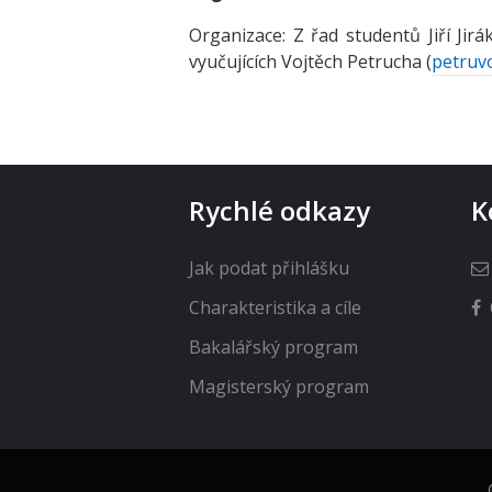
Organizace: Z řad studentů Jiří Jirá
vyučujících Vojtěch Petrucha (
petruvo
Rychlé odkazy
K
Jak podat přihlášku
Charakteristika a cíle
Bakalářský program
Magisterský program