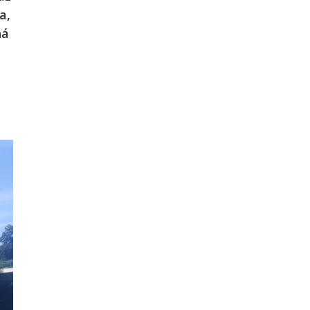
a,
ná