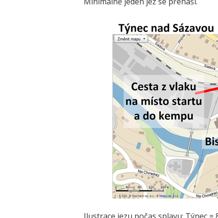
Minimálně jeden jez se přenáší.
Ilustrace jezu počas splavu: Týnec = 8, 