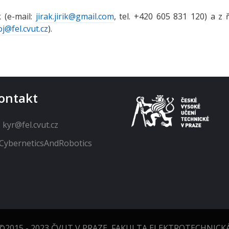
k (e-mail:
jirak.jirik@gmail.com
, tel. +420 605 831 120) a z 
j@fel.cvut.cz
).
ontakt
kyr@fel.cvut.cz
CyberneticsAndRobotics
©2015 - 2023
ČVUT V PRAZE
,
FAKULTA ELEKTROTECHNICK