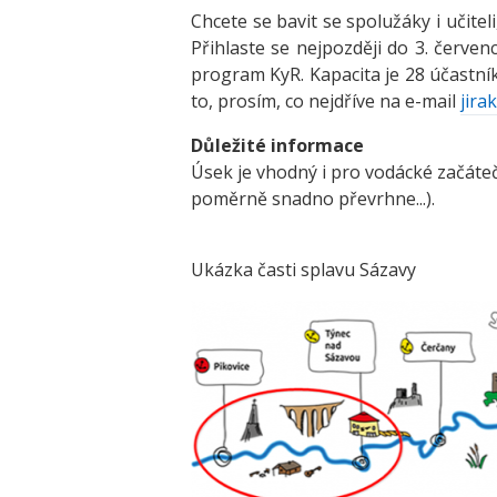
Chcete se bavit se spolužáky i učite
Přihlaste se nejpozději do 3. červ
program KyR. Kapacita je 28 účastníků
to, prosím, co nejdříve na e-mail
jira
Důležité informace
Úsek je vhodný i pro vodácké začáteč
poměrně snadno převrhne...).
Ukázka časti splavu Sázavy