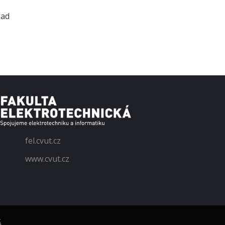
řad
fel.cvut.cz
www.cvut.cz
Á