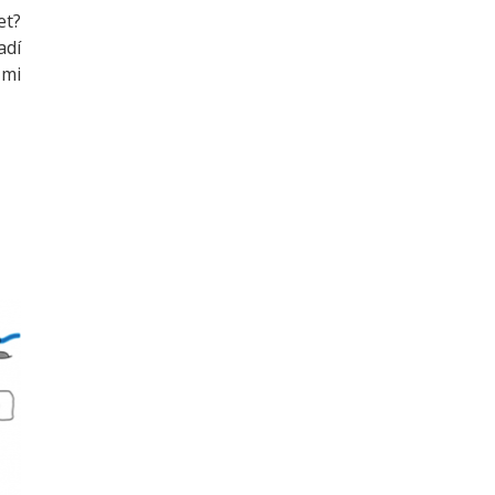
et?
adí
 mi