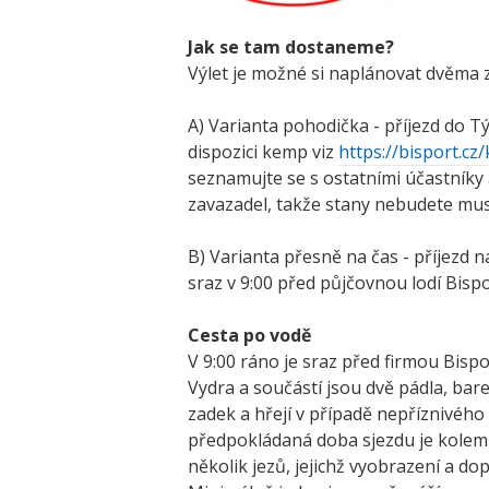
Jak se tam dostaneme?
Výlet je možné si naplánovat dvěma z
A) Varianta pohodička - příjezd do Týn
dispozici kemp viz
https://bisport.cz
seznamujte se s ostatními účastníky 
zavazadel, takže stany nebudete muse
B) Varianta přesně na čas - příjezd n
sraz v 9:00 před půjčovnou lodí Bispo
Cesta po vodě
V 9:00 ráno je sraz před firmou Bisp
Vydra a součástí jsou dvě pádla, bar
zadek a hřejí v případě nepříznivého
předpokládaná doba sjezdu je kolem 5
několik jezů, jejichž vyobrazení a d