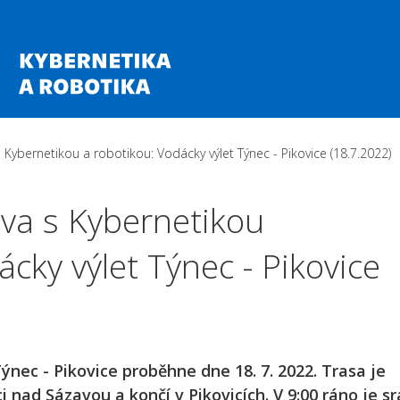
 Kybernetikou a robotikou: Vodácky výlet Týnec - Pikovice (18.7.2022)
ava s Kybernetikou
ácky výlet Týnec - Pikovice
ýnec - Pikovice proběhne dne 18. 7. 2022. Trasa je
 nad Sázavou a končí v Pikovicích. V 9:00 ráno je sr