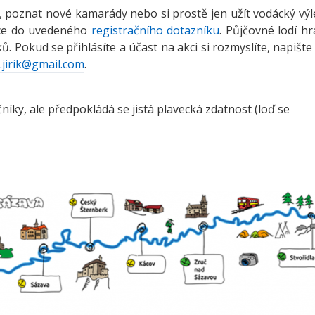
li, poznat nové kamarády nebo si prostě jen užít vodácký výl
ence do uvedeného
registračního dotazníku
. Půjčovné lodí hr
. Pokud se přihlásíte a účast na akci si rozmyslíte, napište
k.jirik@gmail.com
.
níky, ale předpokládá se jistá plavecká zdatnost (loď se