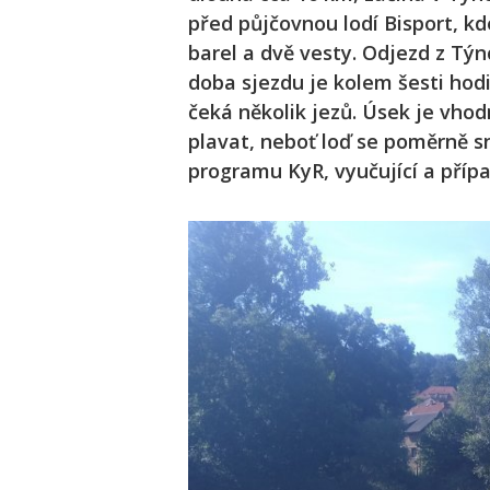
před půjčovnou lodí Bisport, kd
barel a dvě vesty. Odjezd z Tý
doba sjezdu je kolem šesti hodi
čeká několik jezů. Úsek je vho
plavat, neboť loď se poměrně s
programu KyR, vyučující a příp