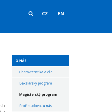
CZ
EN
SEARCH
O NÁS
Charakteristika a cíle
Bakalářský program
Magisterský program
ech
Proč studovat u nás
ů a