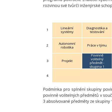
rozvinou své tvůrčí inženýrské scho
Lineární
Diagnostika a
1
systémy
testování
Autonomní
2
Práce v týmu
robotika
Povinně
volitelný
3
Projekt
předmět -
skupina 1
4
Podmínka pro splnění skupiny povin
povinně volitelných předmětů v souč
3 absolvované předměty ze skupiny 