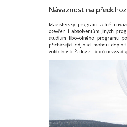
Návaznost na předchoz
Magisterský program volně navazu
otevřen i absolventům jiných prog
studium libovolného programu pod
přicházející odjinud mohou doplni
volitelnosti. Žádný z oborů nevyžaduj