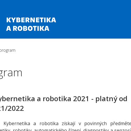
 program
ogram
bernetika a robotika 2021 - platný od
21/2022
 Kybernetika a robotika získají v povinných předmět
tiky, robotiky, automatického řízení, diagnostiky a senzor