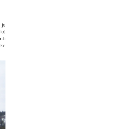
 je
ské
nti
lké