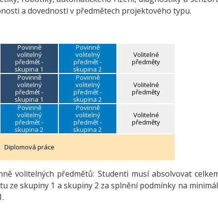
pnosti a dovednosti v předmětech projektového typu.
Povinně
Povinně
volitelný
volitelný
Volitelné
předmět -
předmět -
předměty
skupina 1
skupina 2
Povinně
Povinně
volitelný
volitelný
Volitelné
předmět -
předmět -
předměty
skupina 1
skupina 2
Povinně
Povinně
volitelný
volitelný
Volitelné
předmět -
předmět -
předměty
skupina 2
skupina 2
Diplomová práce
ně volitelných předmětů: Studenti musí absolvovat celke
tu ze skupiny 1 a skupiny 2 za splnění podmínky na minimá
1.