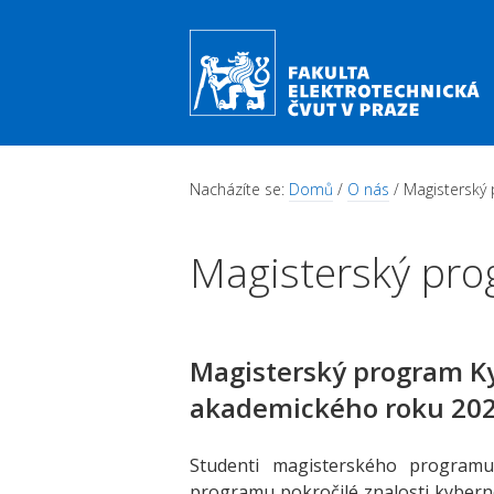
Přejít k hlavnímu obsahu
Nacházíte se:
Domů
/
O nás
/ Magisterský
Magisterský pr
Magisterský program Ky
akademického roku 20
Studenti magisterského programu
programu pokročilé znalosti kyberne