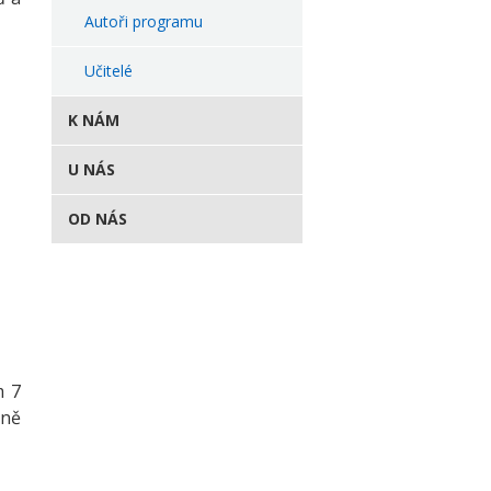
Autoři programu
Učitelé
K NÁM
U NÁS
OD NÁS
m 7
lně