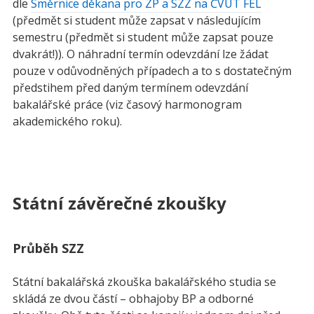
dle
Směrnice děkana pro ZP a SZZ na ČVUT FEL
(předmět si student může zapsat v následujícím
semestru (předmět si student může zapsat pouze
dvakrát!)). O náhradní termín odevzdání lze žádat
pouze v odůvodněných případech a to s dostatečným
předstihem před daným termínem odevzdání
bakalářské práce (viz časový harmonogram
akademického roku).
Státní závěrečné zkoušky
Průběh SZZ
Státní bakalářská zkouška bakalářského studia se
skládá ze dvou částí – obhajoby BP a odborné