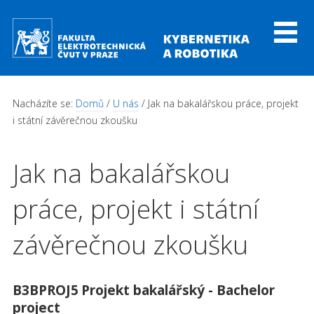
Přejít k hlavnímu obsahu
Toggl
naviga
Nacházíte se:
Domů
/
U nás
/ Jak na bakalářskou práce, projekt
i státní závěrečnou zkoušku
Jak na bakalářskou
práce, projekt i státní
závěrečnou zkoušku
B3BPROJ5
Projekt bakalářský - Bachelor
project