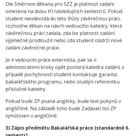
Dle Směrnice děkana pro SZZ je platnost zadání
omezena na dobu tří následujících semestrů. Pokud
student neodevzdá do této lhůty závěrečnou práci,
rozhodne děkan na návrh vedoucího katedry, která
závěrečnou práci zadala, zda lze platnost zadání
výjimečně prodloužit nebo zda student obdrží nové
zadání závěrečné práce.
Je-li vedoucím práce externista, pak se o
administrativní kroky opět postará katedra zadání; v
případě pochybností student kontaktuje garanta
bakalářského programu, nebo studijní referentku
příslušné katedry.
Pokud bude ZP psaná anglicky, bude text pokynů v
angličtině. Na základě toho bude Zadávací list ZP
vyhotoven v angličtině.
3) Zápis předmětu Bakalářská práce (standardně 6.
semestr)