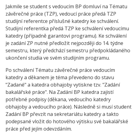
Jakmile se student s vedoucím BP domluví na Tématu
závěrečné práce (TZP), vedoucí práce předá TZP
studijní referentce příslušné katedry ke schválení.
Studijní referentka předá TZP ke schválení vedoucímu
katedry (případně garantovi programu). Ke schválení
je zadání ZP nutné předložit nejpozději do 14. týdne
semestru, který předchází semestru předpokládaného
ukončení studia ve svém studijním programu.
Po schválení Tématu závěrečné práce vedoucím
katedry a děkanem je téma převedeno do stavu
"Zadané" a katedra obhajoby vytiskne tzv. "Zadání
bakalářské práce". Na Zadání BP katedra zajistí
potřebné podpisy (děkana, vedoucího katedry
obhajoby a vedoucího práce). Následně si musí student
Zadání BP převzít na sekretariátu katedry a takto
podepsané vložit do hotového výtisku své bakalářské
práce před jejím odevzdáním.