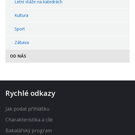
Letní stáže na katedrách
Kultura
Sport
Zábava
OD NÁS
Rychlé odkazy
Jak podat přihlášku
Charakteristika a cíle
Bakalářský program