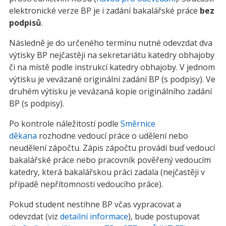
elektronické verze BP je i zadání bakalářské práce
bez
podpisů
.
Následně je do určeného termínu nutné odevzdat dva
výtisky BP nejčastěji na sekretariátu katedry obhajoby
či na místě podle instrukcí katedry obhajoby. V jednom
výtisku je vevázané originální zadání BP (s podpisy). Ve
druhém výtisku je vevázaná kopie originálního zadání
BP (s podpisy).
Po kontrole náležitostí podle
Směrnice
děkana
rozhodne vedoucí práce o udělení nebo
neudělení zápočtu. Zápis zápočtu provádí buď vedoucí
bakalářské práce nebo pracovník pověřený vedoucím
katedry, která bakalářskou práci zadala (nejčastěji v
případě nepřítomnosti vedoucího práce).
Pokud student nestihne BP včas vypracovat a
odevzdat (viz
detailní informace
), bude postupovat