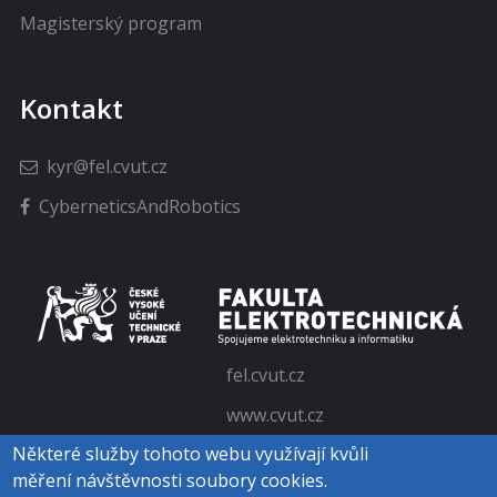
Magisterský program
Kontakt
kyr@fel.cvut.cz
CyberneticsAndRobotics
fel.cvut.cz
www.cvut.cz
Některé služby tohoto webu využívají kvůli
měření návštěvnosti soubory cookies.