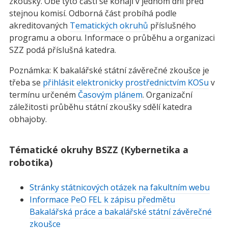
zkoušky. Obě tyto části se konají v jednom dni před
stejnou komisí. Odborná část probíhá podle
akreditovaných
Tematických okruhů
příslušného
programu a oboru. Informace o průběhu a organizaci
SZZ podá příslušná katedra.
Poznámka: K bakalářské státní závěrečné zkoušce je
třeba se
přihlásit elektronicky prostřednictvím KOSu
v
termínu určeném
Časovým plánem
. Organizační
záležitosti průběhu státní zkoušky sdělí katedra
obhajoby.
Tématické okruhy BSZZ (Kybernetika a
robotika)
Stránky státnicových otázek na fakultním webu
Informace PeO FEL k zápisu předmětu
Bakalářská práce a bakalářské státní závěrečné
zkoušce