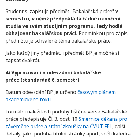
Student si zapisuje předmět "Bakalářská práce"
v
semestru, v němž předpokládá řádné ukončení
studia ve svém studijním programu, tedy hodlá
obhajovat bakalářskou práci.
Podmínkou pro zápis
předmětu je schválené téma bakalářské práce.
Jako každý jiný předmět, i předmět BP je možné si
zapsat dvakrát.
4) Vypracování a odevzdaní bakalářské
práce (standardně 6. semestr)
Datum odevzdání BP je určeno
časovým plánem
akademického roku
.
Formální náležitosti podoby tištěné verse Bakalářské
práce předepisuje Čl. 3, odst. 10
Směrnice děkana pro
závěrečné práce a státní zkoušk
y na ČVUT FEL
, další
detaily, jako podoba titulní stránky apod., sdělí katedra.