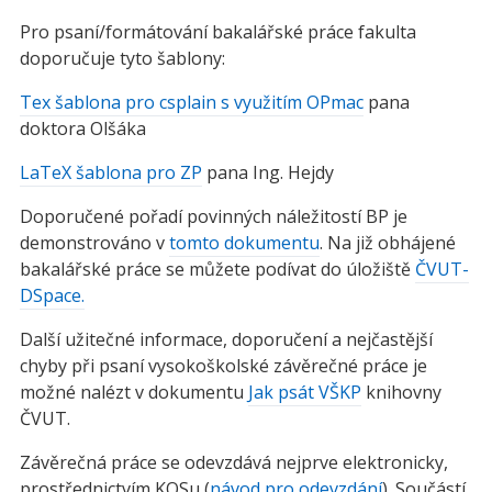
Pro psaní/formátování bakalářské práce fakulta
doporučuje tyto šablony:
Tex šablona pro csplain s využitím OPmac
pana
doktora Olšáka
LaTeX šablona pro ZP
pana Ing. Hejdy
Doporučené pořadí povinných náležitostí BP je
demonstrováno v
tomto dokumentu
. Na již obhájené
bakalářské práce se můžete podívat do úložiště
ČVUT-
DSpace.
Další užitečné informace, doporučení a nejčastější
chyby při psaní vysokoškolské závěrečné práce je
možné nalézt v dokumentu
Jak psát VŠKP
knihovny
ČVUT.
Závěrečná práce se odevzdává nejprve elektronicky,
prostřednictvím KOSu (
návod pro odevzdání
). Součástí