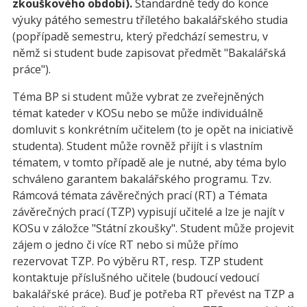
zkouškového období).
Standardně tedy do konce
výuky pátého semestru tříletého bakalářského studia
(popřípadě semestru, který předchází semestru, v
němž si student bude zapisovat předmět "Bakalářská
práce").
Téma BP si student může vybrat ze zveřejněných
témat kateder v KOSu nebo se může individuálně
domluvit s konkrétním učitelem (to je opět na iniciativě
studenta). Student může rovněž přijít i s vlastním
tématem, v tomto případě ale je nutné, aby téma bylo
schváleno garantem bakalářského programu. Tzv.
Rámcová témata závěrečných prací (RT) a Témata
závěrečných prací (TZP) vypisují učitelé a lze je najít v
KOSu v záložce "Státní zkoušky". Student může projevit
zájem o jedno či více RT nebo si může přímo
rezervovat TZP. Po výběru RT, resp. TZP student
kontaktuje příslušného učitele (budoucí vedoucí
bakalářské práce). Buď je potřeba RT převést na TZP a